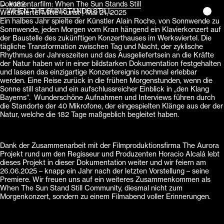
Beitragsnavigation
Dokumentarfilm: When The Sun Stands Still
←
#182
WHEN THE SUN STANDS STILL
Werksviertel Mitte-Kunst
|
Mai 21, 2025
Ein halbes Jahr spielte der Künstler Alain Roche, von Sonnwende zu
Sonnwende, jeden Morgen vom Kran hängend ein Klavierkonzert auf
der Baustelle des zukünftigen Konzerthauses im Werksviertel. Die
tägliche Transformation zwischen Tag und Nacht, der zyklische
Rhythmus der Jahreszeiten und das Ausgeliefertsein an die Kräfte
der Natur haben wir in einer bildstarken Dokumentation festgehalten
und lassen das einzigartige Konzertereignis nochmal erlebbar
werden. Eine Reise zurück in die frühen Morgenstunden, wenn die
Sonne still stand und ein aufschlussreicher Einblick in „den Klang
Bayerns“. Wunderschöne Aufnahmen und Interviews führen durch
die Standorte der 40 Mikrofone, der eingespielten Klänge aus der der
Natur, welche die 182 Tage maßgeblich begleitet haben.
Dank der Zusammenarbeit mit der Filmproduktionsfirma The Aurora
Projekt rund um den Regisseur und Produzenten Horacio Alcalá lebt
dieses Projekt in dieser Dokumentation weiter und wir feiern am
26.06.2025 – knapp ein Jahr nach der letzten Vorstellung – seine
Premiere. Wir freuen uns auf ein weiteres Zusammenkommen als
When The Sun Stand Still Community, diesmal nicht zum
Morgenkonzert, sondern zu einem Filmabend voller Erinnerungen.